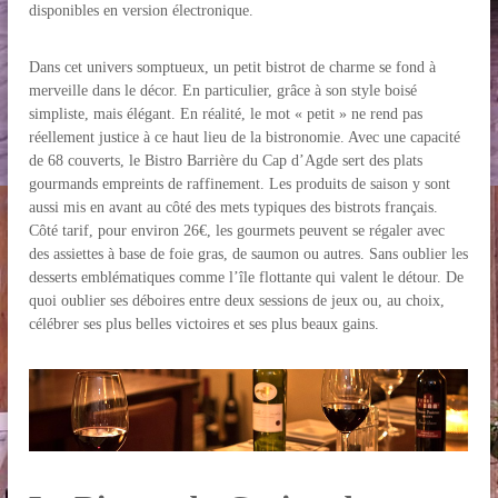
disponibles en version électronique.
Dans cet univers somptueux, un petit bistrot de charme se fond à
merveille dans le décor. En particulier, grâce à son style boisé
simpliste, mais élégant. En réalité, le mot « petit » ne rend pas
réellement justice à ce haut lieu de la bistronomie. Avec une capacité
de 68 couverts, le Bistro Barrière du Cap d’Agde sert des plats
gourmands empreints de raffinement. Les produits de saison y sont
aussi mis en avant au côté des mets typiques des bistrots français.
Côté tarif, pour environ 26€, les gourmets peuvent se régaler avec
des assiettes à base de foie gras, de saumon ou autres. Sans oublier les
desserts emblématiques comme l’île flottante qui valent le détour. De
quoi oublier ses déboires entre deux sessions de jeux ou, au choix,
célébrer ses plus belles victoires et ses plus beaux gains.