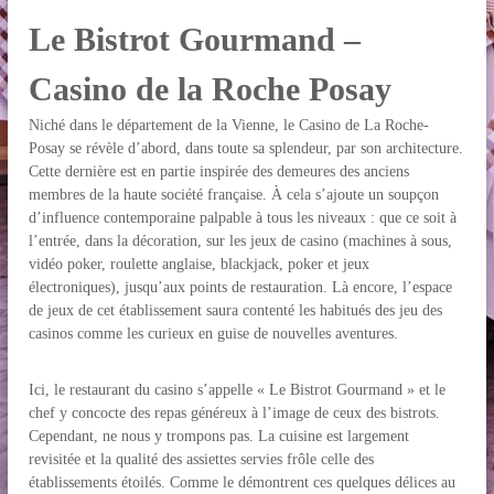
Le Bistrot Gourmand –
Casino de la Roche Posay
Niché dans le département de la Vienne, le Casino de La Roche-
Posay se révèle d’abord, dans toute sa splendeur, par son architecture.
Cette dernière est en partie inspirée des demeures des anciens
membres de la haute société française. À cela s’ajoute un soupçon
d’influence contemporaine palpable à tous les niveaux : que ce soit à
l’entrée, dans la décoration, sur les jeux de casino (machines à sous,
vidéo poker, roulette anglaise, blackjack, poker et jeux
électroniques), jusqu’aux points de restauration. Là encore, l’espace
de jeux de cet établissement saura contenté les habitués des jeu des
casinos comme les curieux en guise de nouvelles aventures.
Ici, le restaurant du casino s’appelle « Le Bistrot Gourmand » et le
chef y concocte des repas généreux à l’image de ceux des bistrots.
Cependant, ne nous y trompons pas. La cuisine est largement
revisitée et la qualité des assiettes servies frôle celle des
établissements étoilés. Comme le démontrent ces quelques délices au