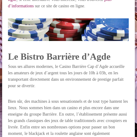
d’informations
sur ce site de casino en ligne.
Le Bistro Barrière d’Agde
Sous ses allures modernes, le Casino Barrière Cap d’Agde accueille
les amateurs de jeux d’argent tous les jours de 10h à 03h, en les
transportant directement dans un environnement de prestige parfait
pour se divertir.
Bien sûr, des machines à sous sensationnels et de tout type hantent les
lieux. Nous sommes bien dans un casino et plus encore dans une
enseigne du groupe Barrière. En outre, l’établissement présente aussi
les grands classiques des jeux de table traditionnels avec croupiers en
livrée. Enfin entre ses nombreuses options pour passer un bon
moment, le blackjack et la roulette anglaise sont également