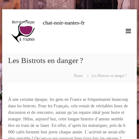
S
k
chat-noir-nantes-fr
i
p
t
o
c
o
Les Bistrots en danger ?
n
t
Home
Les Bistrots en danger ?
e
n
t
À une certaine époque, les gens en France se fréquentaient beaucoup
dans les bistrots. Pour les Français, cela restait de véritables lieux de
discussion et de rencontre, autant qu’un repaire idéal pour boire et
manger. Hélas, aujourd’hui, cette longue histoire d’amour semble
être en train de se faner. En effet, d’après les statistiques, près de 6
000 cafés ferment leur porte chaque année. L’activité ne serait-elle
plus rentable ? Qu’est-ce qui pourrait bien faire fuir les gérants ?